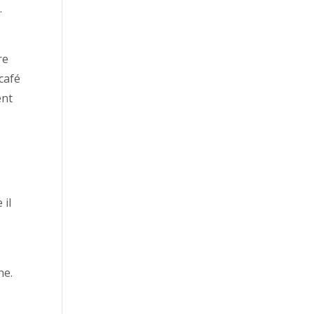
.
re
 café
ent
 il
ne.