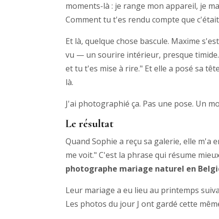
moments-là : je range mon appareil, je ma
Comment tu t'es rendu compte que c'était 
Et là, quelque chose bascule. Maxime s'es
vu — un sourire intérieur, presque timide. 
et tu t'es mise à rire." Et elle a posé sa 
là.
J'ai photographié ça. Pas une pose. Un m
Le résultat
Quand Sophie a reçu sa galerie, elle m'a e
me voit." C'est la phrase qui résume mieu
photographe mariage naturel en Belg
Leur mariage a eu lieu au printemps suiva
Les photos du jour J ont gardé cette même 