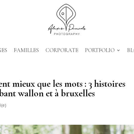
GES
FAMILLES
CORPORATE
PORTFOLIO
B
t mieux que les mots : 3 histoires
bant wallon et à bruxelles
é(e)