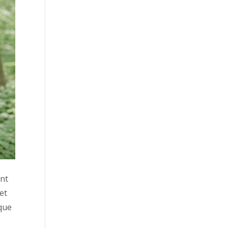
ent
 et
 que
s