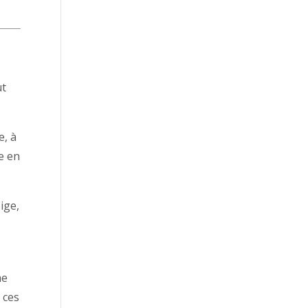
ut
, à
re en
ige,
me
 ces